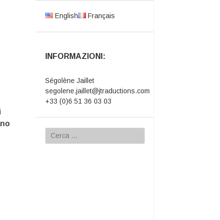
English
Français
INFORMAZIONI:
Ségolène Jaillet
segolene.jaillet@jtraductions.com
+33 (0)6 51 36 03 03
i
ano
Ricerca
per: