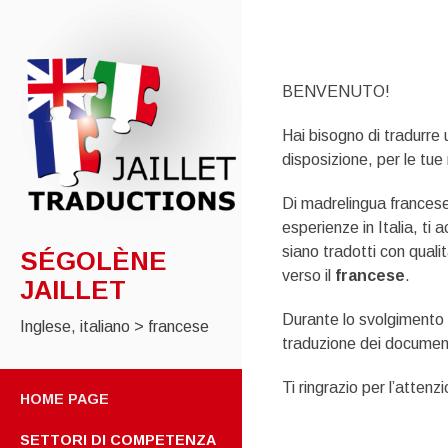
BENVENUTO!
Hai bisogno di tradurre 
disposizione, per le tue 
Di madrelingua francese
esperienze in Italia, ti 
siano tradotti con qualit
SÉGOLÈNE
verso il
francese
.
JAILLET
Durante lo svolgimento 
Inglese, italiano > francese
traduzione dei document
SKIP
Ti ringrazio per l’attenz
TO
HOME PAGE
CONTENT
SETTORI DI COMPETENZA